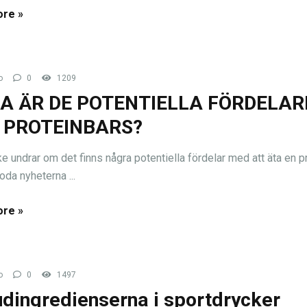
re »
o
0
1209
KA ÄR DE POTENTIELLA FÖRDELA
 PROTEINBARS?
e undrar om det finns några potentiella fördelar med att äta en pr
oda nyheterna ...
re »
o
0
1497
dingredienserna i sportdrycker