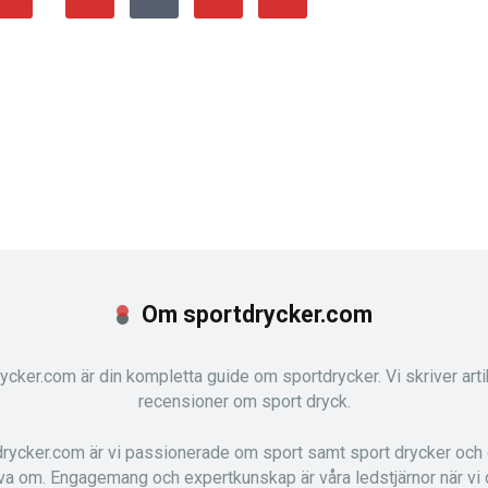
Om sportdrycker.com
ycker.com är din kompletta guide om sportdrycker. Vi skriver arti
recensioner om sport dryck.
rycker.com är vi passionerade om sport samt sport drycker och 
riva om. Engagemang och expertkunskap är våra ledstjärnor när vi