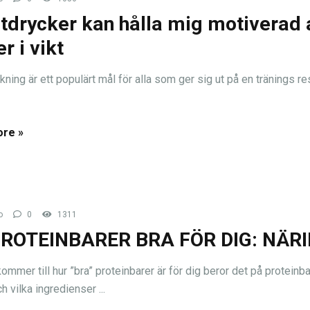
tdrycker kan hålla mig motiverad 
r i vikt
ning är ett populärt mål för alla som ger sig ut på en tränings re
re »
o
0
1311
PROTEINBARER BRA FÖR DIG: NÄR
ommer till hur ”bra” proteinbarer är för dig beror det på proteinb
 vilka ingredienser ...