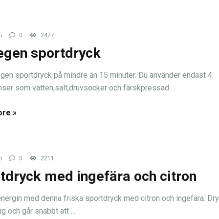
o
0
2477
egen sportdryck
egen sportdryck på mindre än 15 minuter. Du använder endast 4
nser som vatten,salt,druvsocker och färskpressad ...
re »
o
0
2211
tdryck med ingefära och citron
nergin med denna friska sportdryck med citron och ingefära. Dry
ig och går snabbt att ...