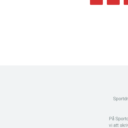
Sportdr
På Sportd
vi att sk