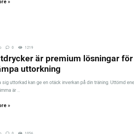
re »
o
0
1219
tdrycker är premium lösningar för 
mpa uttorkning
a sig uttorkad kan ge en otäck inverkan på din träning. Uttömd en
mma är ...
re »
o
0
1056