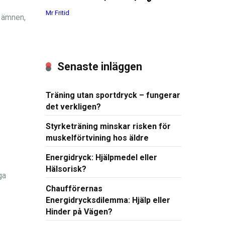
Mr Fritid
a ämnen,
Senaste inläggen
Träning utan sportdryck – fungerar
det verkligen?
Styrketräning minskar risken för
muskelförtvining hos äldre
Energidryck: Hjälpmedel eller
Hälsorisk?
ga
Chaufförernas
Energidrycksdilemma: Hjälp eller
Hinder på Vägen?