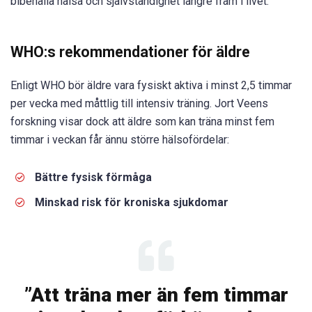
bibehålla hälsa och självständighet längre fram i livet.
WHO:s rekommendationer för äldre
Enligt WHO bör äldre vara fysiskt aktiva i minst 2,5 timmar
per vecka med måttlig till intensiv träning. Jort Veens
forskning visar dock att äldre som kan träna minst fem
timmar i veckan får ännu större hälsofördelar:
Bättre fysisk förmåga
Minskad risk för kroniska sjukdomar
”Att träna mer än fem timmar