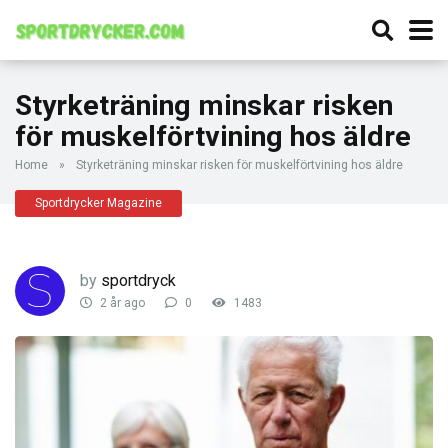
Styrketräning minskar risken
för muskelförtvining hos äldre
Home
»
Styrketräning minskar risken för muskelförtvining hos äldre
Sportdrycker Magazine
by
sportdryck
2 år ago
0
1483