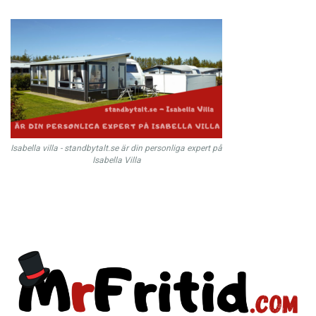
Isabella villa - standbytalt.se är din personliga expert på
Isabella Villa