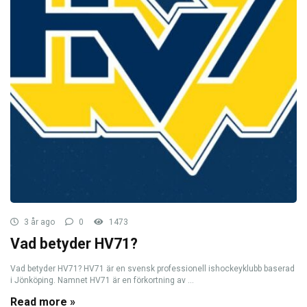
3 år ago
0
1473
Vad betyder HV71?
Vad betyder HV71? HV71 är en svensk professionell ishockeyklubb baserad
i Jönköping. Namnet HV71 är en förkortning av ...
Read more »