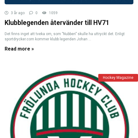
3 år ago
0
1059
Klubblegenden återvänder till HV71
Det finns inget att tveka om, som ”Nubben” skulle ha uttryckt det. Enligt
sportdrycker.com kommer klubb legenden Johan ...
Read more »
Hockey Magazine