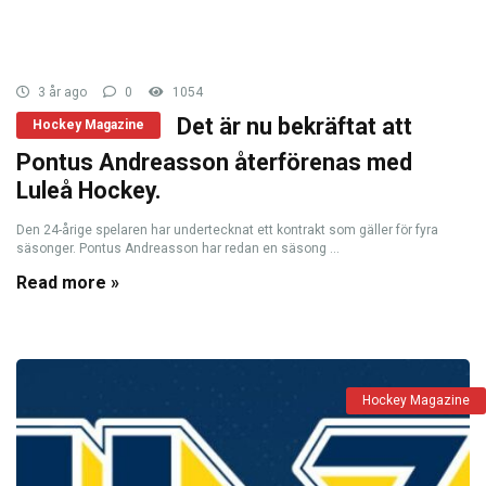
3 år ago
0
1054
Det är nu bekräftat att
Hockey Magazine
Pontus Andreasson återförenas med
Luleå Hockey.
Den 24-årige spelaren har undertecknat ett kontrakt som gäller för fyra
säsonger. Pontus Andreasson har redan en säsong ...
Read more »
Hockey Magazine