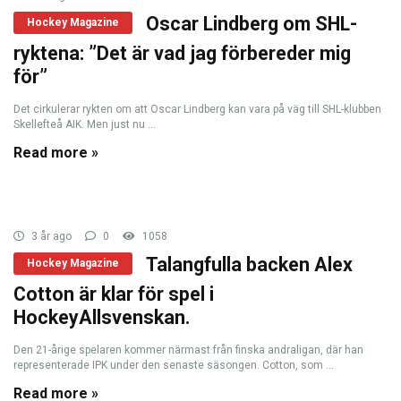
Oscar Lindberg om SHL-
Hockey Magazine
ryktena: ”Det är vad jag förbereder mig
för”
Det cirkulerar rykten om att Oscar Lindberg kan vara på väg till SHL-klubben
Skellefteå AIK. Men just nu ...
Read more »
3 år ago
0
1058
Talangfulla backen Alex
Hockey Magazine
Cotton är klar för spel i
HockeyAllsvenskan.
Den 21-årige spelaren kommer närmast från finska andraligan, där han
representerade IPK under den senaste säsongen. Cotton, som ...
Read more »