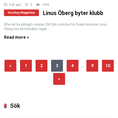
3 år ago
0
1099
Linus Öberg byter klubb
Hockey Magazine
Efter att ha deltagit i nästan 200 SHL-matcher för Örebro kommer Linus
Öberg inte att fortsätta i laget. ...
Read more »
«
1
2
3
4
…
9
10
»
Sök