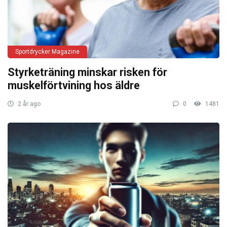
Sportdrycker Magazine
Styrketräning minskar risken för
muskelförtvining hos äldre
2 år ago
0
1481