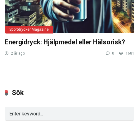
Sportdrycker Magazine
Energidryck: Hjälpmedel eller Hälsorisk?
2 år ago
0
1681
Sök