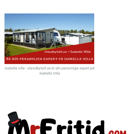
Isabella villa - standbytalt.se är din personliga expert på
Isabella Villa