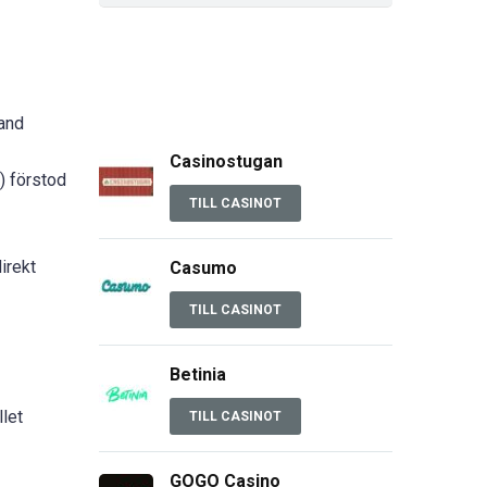
land
Casinostugan
) förstod
TILL CASINOT
irekt
Casumo
TILL CASINOT
Betinia
llet
TILL CASINOT
GOGO Casino