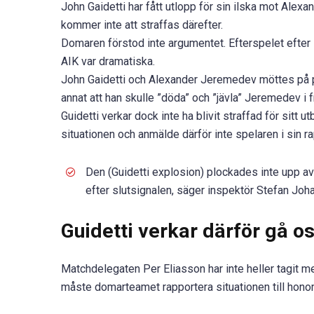
John Gaidetti har fått utlopp för sin ilska mot Alex
kommer inte att straffas därefter.
Domaren förstod inte argumentet. Efterspelet efter
AIK var dramatiska.
John Gaidetti och Alexander Jeremedev möttes på pl
annat att han skulle ”döda” och ”jävla” Jeremedev i
Guidetti verkar dock inte ha blivit straffad för sit
situationen och anmälde därför inte spelaren i sin ra
Den (Guidetti explosion) plockades inte upp av
efter slutsignalen, säger inspektör Stefan Joha
Guidetti
verkar därför gå o
Matchdelegaten Per Eliasson har inte heller tagit med
måste domarteamet rapportera situationen till hono