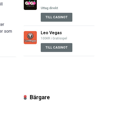
ll
Uttag direkt
TILL CASINOT
ter
ter som
Leo Vegas
100KR i Gratisspel
TILL CASINOT
Bärgare