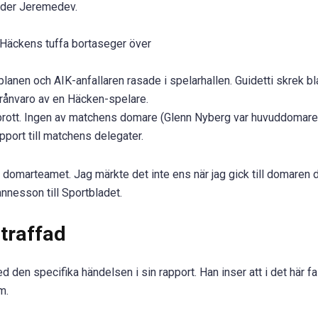
ander Jeremedev.
 Häckens tuffa bortaseger över
anen och AIK-anfallaren rasade i spelarhallen. Guidetti skrek b
 frånvaro av en Häcken-spelare.
t utbrott. Ingen av matchens domare (Glenn Nyberg var huvuddomare
pport till matchens delegater.
 domarteamet. Jag märkte det inte ens när jag gick till domaren d
nnesson till Sportbladet.
straffad
 den specifika händelsen i sin rapport. Han inser att i det här fa
m.