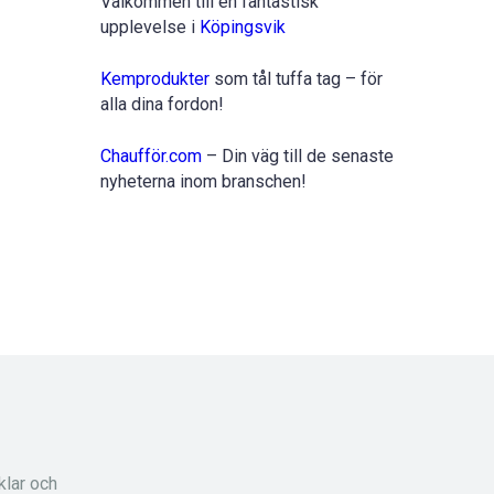
Välkommen till en fantastisk
upplevelse i
Köpingsvik
Kemprodukter
som tål tuffa tag – för
alla dina fordon!
Chaufför.com
– Din väg till de senaste
nyheterna inom branschen!
klar och