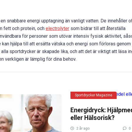
en snabbare energi upptagning än vanligt vatten. De innehåller o
 fett och protein, och
electrolyter
som bidrar till att återställa
nvändbara för personer som utövar intensiv fysisk aktivitet, så
kan hjälpa till att ersätta vätska och energi som förloras genom
 alla sportdrycker är skapade lika, och att det är viktigt att läsa 
en verkligen är lämplig för dina behov.
Sportdrycker Magazine
Energidryck: Hjälpme
eller Hälsorisk?
2 år ago
0