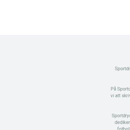
Sportdr
På Sportd
vi att sk
Sportdry
dediker
fotbol