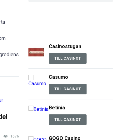
fta
som
Casinostugan
ingrediens
TILL CASINOT
Casumo
TILL CASINOT
Betinia
del
TILL CASINOT
1676
GOGO Casino