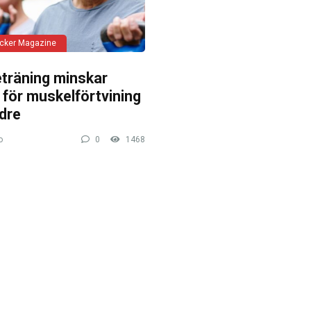
ycker Magazine
eträning minskar
 för muskelförtvining
dre
o
0
1468