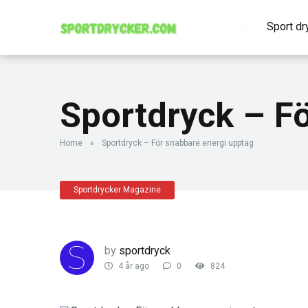
Sport dr
Sportdryck – F
Home
»
Sportdryck – För snabbare energi upptag
Sportdrycker Magazine
by
sportdryck
4 år ago
0
824