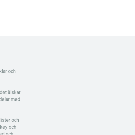
klar och
det älskar
 delar med
ister och
ckey och
red och