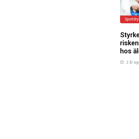
Sportdr
Styrk
risken
hos äl
2 år ag