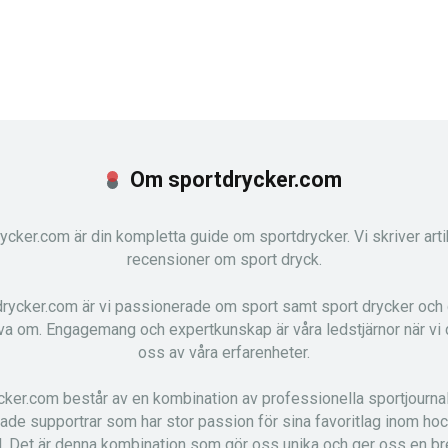
Om sportdrycker.com
ycker.com är din kompletta guide om sportdrycker. Vi skriver arti
recensioner om sport dryck.
rycker.com är vi passionerade om sport samt sport drycker och 
riva om. Engagemang och expertkunskap är våra ledstjärnor när vi
oss av våra erfarenheter.
cker.com består av en kombination av professionella sportjournal
ade supportrar som har stor passion för sina favoritlag inom ho
l. Det är denna kombination som gör oss unika och ger oss en b