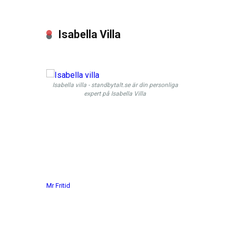
Isabella Villa
Isabella villa - standbytalt.se är din personliga
expert på Isabella Villa
Mr Fritid