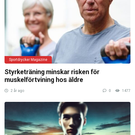
Sportdrycker Magazine
Styrketräning minskar risken för
muskelförtvining hos äldre
2 år ago
0
1477